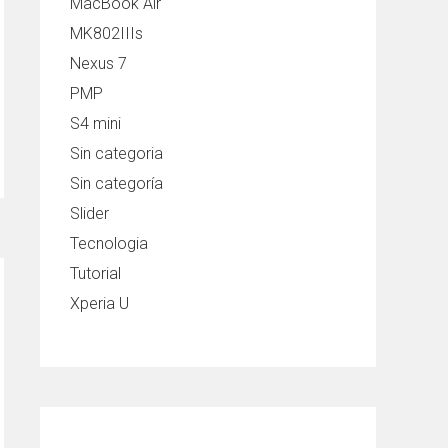
MacBook Air
MK802IIIs
Nexus 7
PMP
S4 mini
Sin categoria
Sin categoría
Slider
Tecnologia
Tutorial
Xperia U