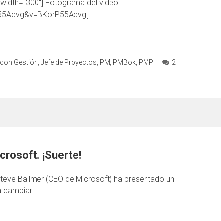
" width="300"] Fotograma del video:
P55Aqvg&v=BKorP55Aqvg[
 con
Gestión
,
Jefe de Proyectos
,
PM
,
PMBok
,
PMP
2
crosoft. ¡Suerte!
Steve Ballmer (CEO de Microsoft) ha presentado un
a cambiar