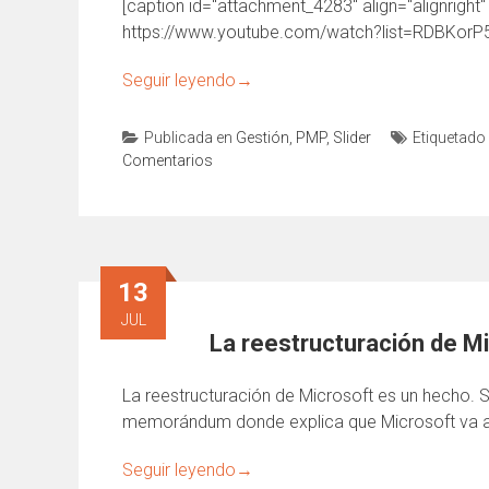
[caption id="attachment_4283" align="alignright
https://www.youtube.com/watch?list=RDBKor
Seguir leyendo
→
Publicada en
Gestión
,
PMP
,
Slider
Etiquetado
Comentarios
13
JUL
La reestructuración de Mi
La reestructuración de Microsoft es un hecho. 
memorándum donde explica que Microsoft va 
Seguir leyendo
→