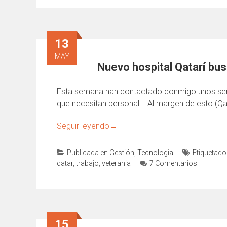
13
MAY
Nuevo hospital Qatarí b
Esta semana han contactado conmigo unos seño
que necesitan personal... Al margen de esto (Q
Seguir leyendo
→
Publicada en
Gestión
,
Tecnologia
Etiquetad
qatar
,
trabajo
,
veterania
7 Comentarios
15