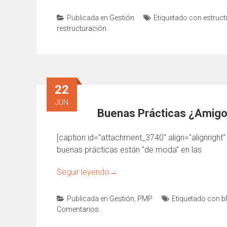
Publicada en
Gestión
Etiquetado con
estruct
restructuración
22
JUN
Buenas Prácticas ¿Amig
[caption id="attachment_3740" align="alignright"
buenas prácticas están "de moda" en las
Seguir leyendo
→
Publicada en
Gestión
,
PMP
Etiquetado con
b
Comentarios