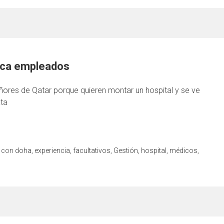
usca empleados
res de Qatar porque quieren montar un hospital y se ve
ata
o con
doha
,
experiencia
,
facultativos
,
Gestión
,
hospital
,
médicos
,