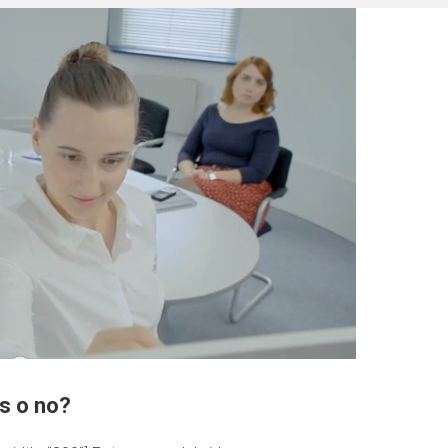
s o no?