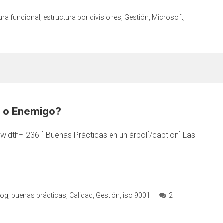
ura funcional
,
estructura por divisiones
,
Gestión
,
Microsoft
,
o o Enemigo?
 width="236"] Buenas Prácticas en un árbol[/caption] Las
log
,
buenas prácticas
,
Calidad
,
Gestión
,
iso 9001
2