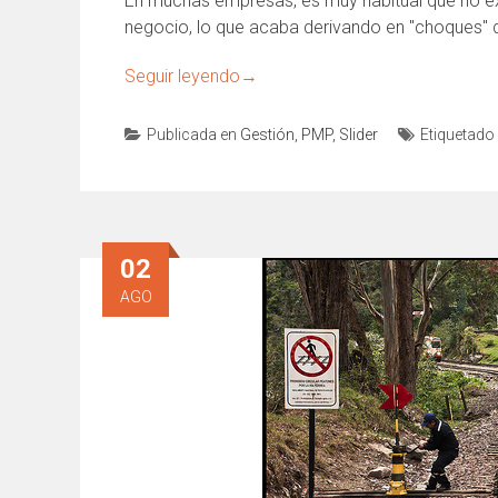
En muchas empresas, es muy habitual que no exi
negocio, lo que acaba derivando en "choques" 
Seguir leyendo
→
Publicada en
Gestión
,
PMP
,
Slider
Etiquetado
02
AGO