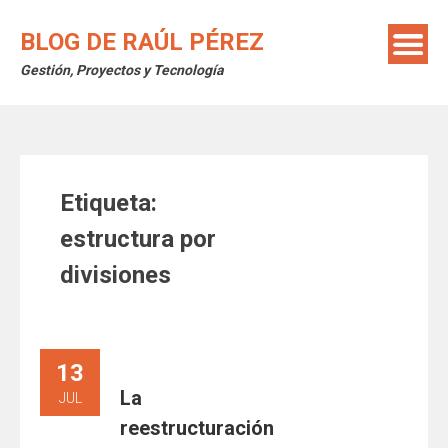
Saltar
al
BLOG DE RAÚL PÉREZ
contenido
Gestión, Proyectos y Tecnología
Etiqueta:
estructura por
divisiones
13
La
JUL
reestructuración