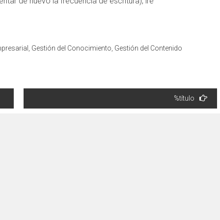
ar de nuevo la frecuencia de escritura), iré
presarial
,
Gestión del Conocimiento
,
Gestión del Contenido
%título