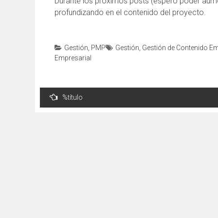
Durante los próximos posts (espero poder aument
profundizando en el contenido del proyecto.
Gestión
,
PMP
Gestión
,
Gestión de Contenido Em
Empresarial
Navegación
%título
de
entradas