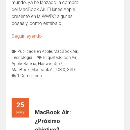
mundo, ya he lanzado la compra
del MacBook Air. El lunes Apple
presentó en la WWDC algunas
cosas y, como estaba p
Seguir leyendo
→
Publicada en
Apple
,
MacBook Air
,
Tecnologia
Etiquetado con
Air
,
Apple
,
Bateria
,
Haswell
,
i5
,
i7
,
MacBook
,
Macbook Air
,
OS X
,
SSD
1 Comentario
25
MacBook Air:
MAY
¿Próximo
objetivo?