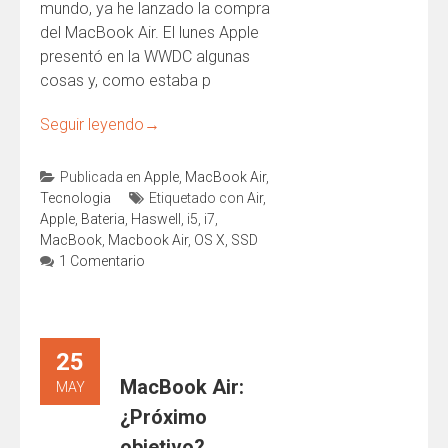
mundo, ya he lanzado la compra
del MacBook Air. El lunes Apple
presentó en la WWDC algunas
cosas y, como estaba p
Seguir leyendo
→
Publicada en
Apple
,
MacBook Air
,
Tecnologia
Etiquetado con
Air
,
Apple
,
Bateria
,
Haswell
,
i5
,
i7
,
MacBook
,
Macbook Air
,
OS X
,
SSD
1 Comentario
25
MacBook Air:
MAY
¿Próximo
objetivo?