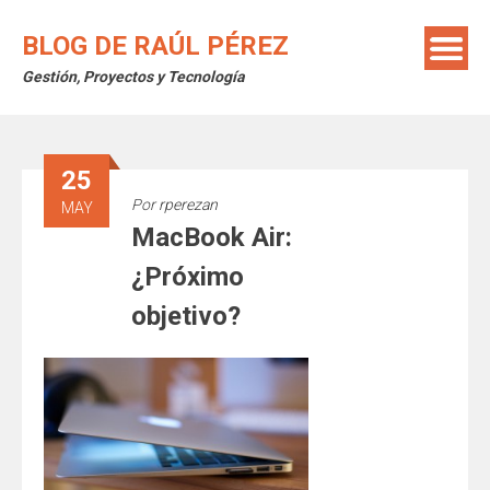
Saltar
al
BLOG DE RAÚL PÉREZ
contenido
Gestión, Proyectos y Tecnología
25
Por
rperezan
MAY
MacBook Air:
¿Próximo
objetivo?