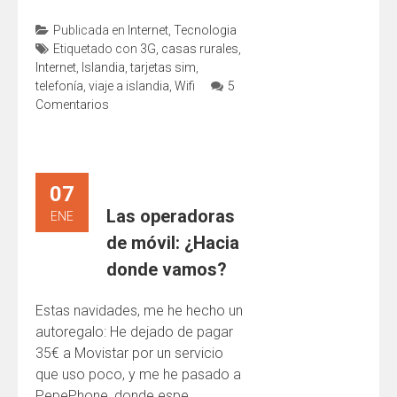
Publicada en
Internet
,
Tecnologia
Etiquetado con
3G
,
casas rurales
,
Internet
,
Islandia
,
tarjetas sim
,
telefonía
,
viaje a islandia
,
Wifi
5
Comentarios
07
Las operadoras
ENE
de móvil: ¿Hacia
donde vamos?
Estas navidades, me he hecho un
autoregalo: He dejado de pagar
35€ a Movistar por un servicio
que uso poco, y me he pasado a
PepePhone, donde espe