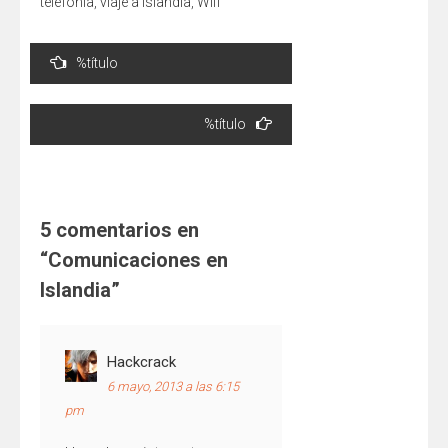
telefonía
,
viaje a islandia
,
Wifi
Navegación
%título
de
entradas
%título
5 comentarios en
“
Comunicaciones en
Islandia
”
Hackcrack
6 mayo, 2013 a las 6:15
pm