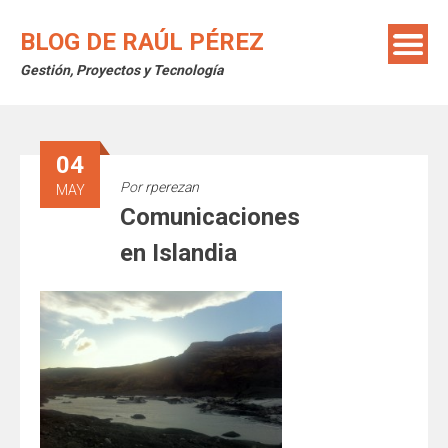
Saltar
al
BLOG DE RAÚL PÉREZ
contenido
Gestión, Proyectos y Tecnología
04
Por
rperezan
MAY
Comunicaciones
en Islandia