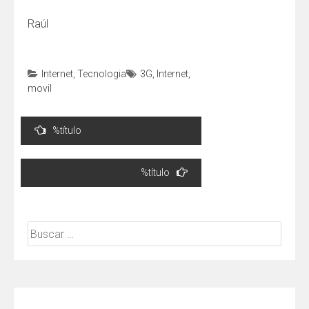
Raúl
Internet
,
Tecnologia
3G
,
Internet
,
movil
Navegación
%título
de
entradas
%título
Buscar: