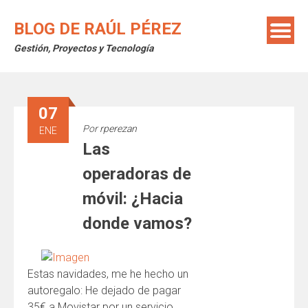
Saltar
al
BLOG DE RAÚL PÉREZ
contenido
Gestión, Proyectos y Tecnología
07
Por
rperezan
ENE
Las
operadoras de
móvil: ¿Hacia
donde vamos?
Estas navidades, me he hecho un
autoregalo: He dejado de pagar
35€ a Movistar por un servicio