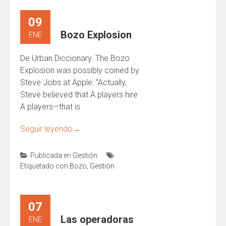
09
Bozo Explosion
ENE
De Urban Diccionary: The Bozo
Explosion was possibly coined by
Steve Jobs at Apple: "Actually,
Steve believed that A players hire
A players—that is
Seguir leyendo
→
Publicada en
Gestión
Etiquetado con
Bozo
,
Gestión
07
Las operadoras
ENE