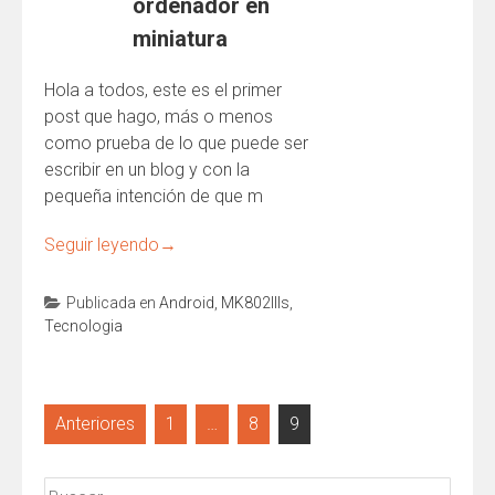
ordenador en
miniatura
Hola a todos, este es el primer
post que hago, más o menos
como prueba de lo que puede ser
escribir en un blog y con la
pequeña intención de que m
Seguir leyendo
→
Publicada en
Android
,
MK802IIIs
,
Tecnologia
Paginación
Anteriores
1
…
8
9
de
entradas
Buscar: