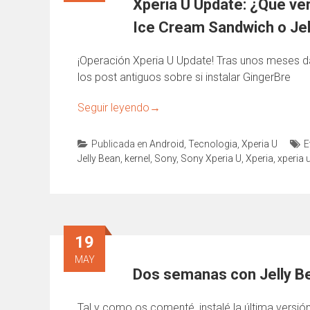
Xperia U Update: ¿Qué ver
Ice Cream Sandwich o Jel
¡Operación Xperia U Update! Tras unos meses d
los post antiguos sobre si instalar GingerBre
Seguir leyendo
→
Publicada en
Android
,
Tecnologia
,
Xperia U
E
Jelly Bean
,
kernel
,
Sony
,
Sony Xperia U
,
Xperia
,
xperia 
19
MAY
Dos semanas con Jelly Be
Tal y como os comenté, instalé la última versión