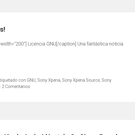
s!
 width="200"] Licencia GNU[/caption] Una fantástica noticia
tiquetado con
GNU
,
Sony Xperia
,
Sony Xperia Source
,
Sony
2 Comentarios