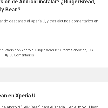
sión de Android instalar? ¿GingerBread,
ly Bean?
ando descanso al Xperia U, y tras algunos comentarios en
tiquetado con
Android
,
GingerBread
,
Ice Cream Sandwich
,
ICS
,
u
60 Comentarios
an en Xperia U
 de Android (Jelly Bean) para el Xperia U en el móvil. Llevo