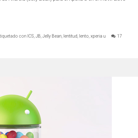
tiquetado con
ICS
,
JB
,
Jelly Bean
,
lentitud
,
lento
,
xperia u
17