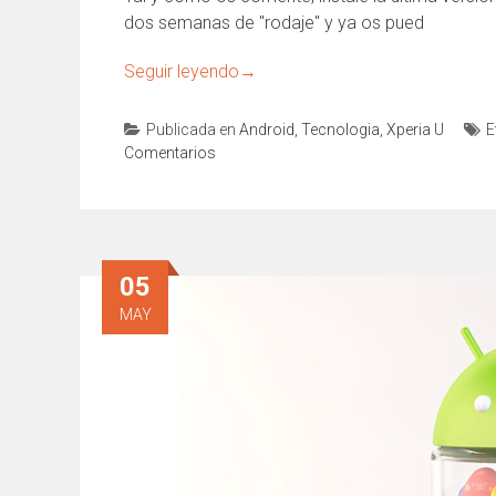
dos semanas de "rodaje" y ya os pued
Seguir leyendo
→
Publicada en
Android
,
Tecnologia
,
Xperia U
E
Comentarios
05
MAY