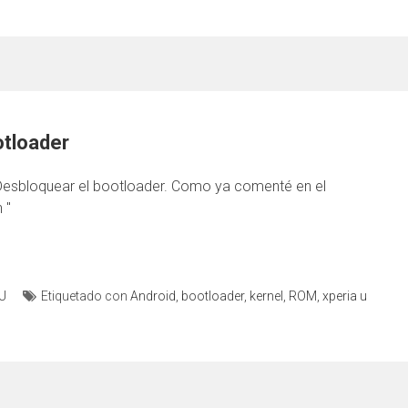
otloader
a. Desbloquear el bootloader. Como ya comenté en el
 "
 U
Etiquetado con
Android
,
bootloader
,
kernel
,
ROM
,
xperia u