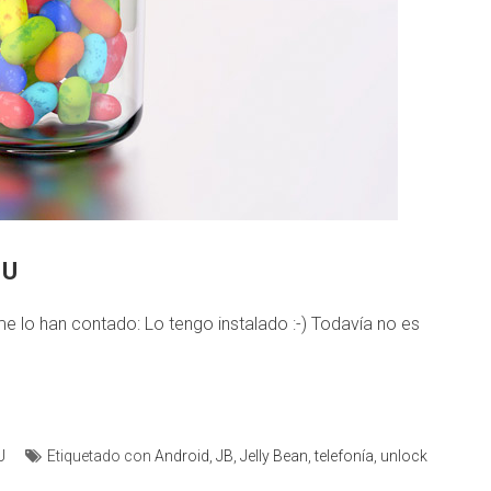
 U
me lo han contado: Lo tengo instalado :-) Todavía no es
U
Etiquetado con
Android
,
JB
,
Jelly Bean
,
telefonía
,
unlock