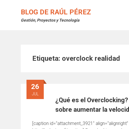
Saltar
al
BLOG DE RAÚL PÉREZ
contenido
Gestión, Proyectos y Tecnología
Etiqueta:
overclock realidad
26
JUL
¿Qué es el Overclocking?
sobre aumentar la veloci
[caption id="attachment_3921" align="alignrigh