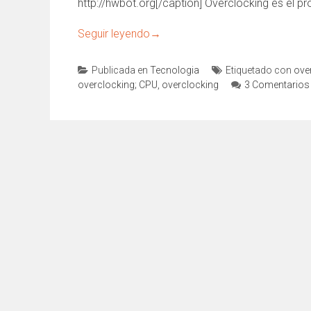
http://hwbot.org[/caption] Overclocking es el pr
Seguir leyendo
→
Publicada en
Tecnologia
Etiquetado con
ove
overclocking; CPU
,
overclocking
3 Comentarios