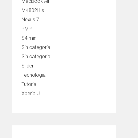
MacBook Air
MK802IIIs
Nexus 7
PMP
S4 mini
Sin categoría
Sin categoria
Slider
Tecnologia
Tutorial
Xperia U