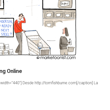
ing Online
" width="440"] Desde http://tomfishburne.com[/caption] La