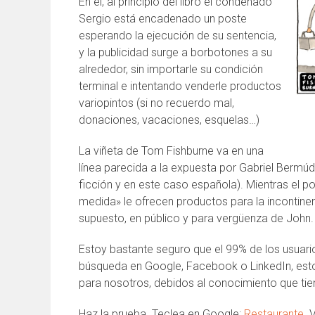
En él, al principio del libro el condenado
Sergio está encadenado un poste
esperando la ejecución de su sentencia,
y la publicidad surge a borbotones a su
alrededor, sin importarle su condición
terminal e intentando venderle productos
variopintos (si no recuerdo mal,
donaciones, vacaciones, esquelas…)
La viñeta de Tom Fishburne va en una
línea parecida a la expuesta por Gabriel Bermúd
ficción y en este caso española). Mientras el p
medida» le ofrecen productos para la incontinenc
supuesto, en público y para vergüenza de John.
Estoy bastante seguro que el 99% de los usua
búsqueda en Google, Facebook o LinkedIn, est
para nosotros, debidos al conocimiento que ti
Haz la prueba. Teclea en Google:
Restaurante
. 