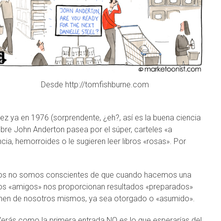
Desde http://tomfishburne.com
ez ya en 1976 (sorprendente, ¿eh?, así es la buena ciencia
obre John Anderton pasea por el súper, carteles «a
ia, hemorroides o le sugieren leer libros «rosas». Por
rios no somos conscientes de que cuando hacemos una
os «amigos» nos proporcionan resultados «preparados»
enen de nosotros mismos, ya sea otorgado o «asumido».
Verás como la primera entrada NO es lo que esperarías del