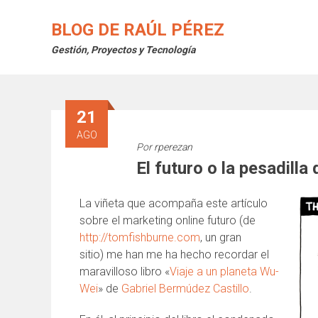
Saltar
al
BLOG DE RAÚL PÉREZ
contenido
Gestión, Proyectos y Tecnología
21
AGO
Por
rperezan
El futuro o la pesadilla
La viñeta que acompaña este artículo
sobre el marketing online futuro (de
http://tomfishburne.com
, un gran
sitio) me han me ha hecho recordar el
maravilloso libro «
Viaje a un planeta Wu-
Wei
»
de
Gabriel Bermúdez Castillo
.