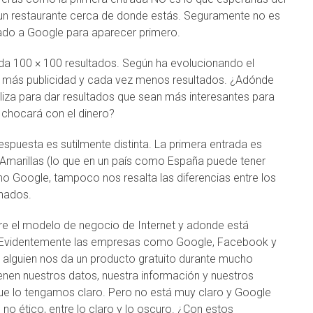
un restaurante cerca de donde estás. Seguramente no es
gado a Google para aparecer primero.
da 100 × 100 resultados. Según ha evolucionando el
 más publicidad y cada vez menos resultados. ¿Adónde
iliza para dar resultados que sean más interesantes para
o chocará con el dinero?
 respuesta es sutilmente distinta. La primera entrada es
 Amarillas (lo que en un país como España puede tener
mo Google, tampoco nos resalta las diferencias entre los
onados.
e el modelo de negocio de Internet y adonde está
d. Evidentemente las empresas como Google, Facebook y
 alguien nos da un producto gratuito durante mucho
nen nuestros datos, nuestra información y nuestros
 que lo tengamos claro. Pero no está muy claro y Google
o no ético, entre lo claro y lo oscuro. ¿Con estos