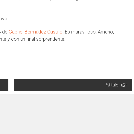
raya…
»
de
Gabriel Bermúdez Castillo
. Es maravilloso: Ameno,
nte y con un final sorprendente.
%título