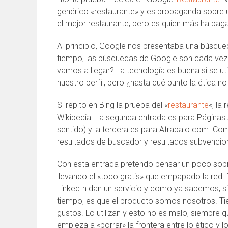
genérico «restaurante» y es propaganda sobre 
el mejor restaurante, pero es quien más ha pa
Al principio, Google nos presentaba una búsque
tiempo, las búsquedas de Google son cada vez
vamos a llegar? La tecnología es buena si se ut
nuestro perfil, pero ¿hasta qué punto la ética n
Si repito en Bing la prueba del «
restaurante
«, la
Wikipedia. La segunda entrada es para Páginas
sentido) y la tercera es para Atrapalo.com. Co
resultados de buscador y resultados subvenci
Con esta entrada pretendo pensar un poco sobr
llevando el «todo gratis» que empapado la re
LinkedIn dan un servicio y como ya sabemos, si
tiempo, es que el producto somos nosotros. Tie
gustos. Lo utilizan y esto no es malo, siempre
empieza a «borrar» la frontera entre lo ético y l