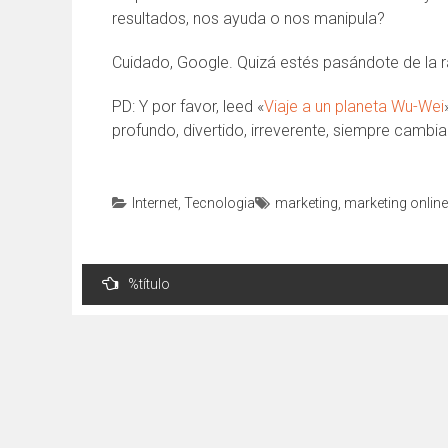
resultados, nos ayuda o nos manipula?
Cuidado, Google. Quizá estés pasándote de la 
PD: Y por favor, leed «
Viaje a un planeta Wu-Wei
profundo, divertido, irreverente, siempre cambia
Internet
,
Tecnologia
marketing
,
marketing online
Navegación
%título
de
entradas