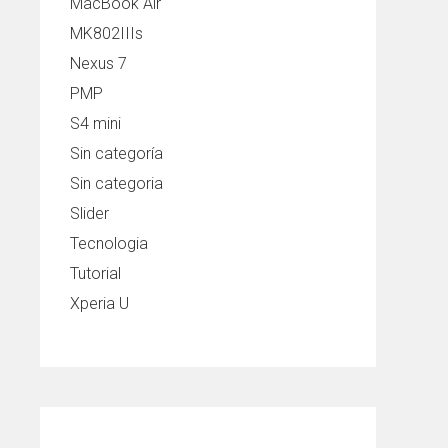
MacBook Air
MK802IIIs
Nexus 7
PMP
S4 mini
Sin categoría
Sin categoria
Slider
Tecnologia
Tutorial
Xperia U