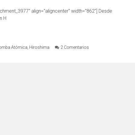
chment_3977" align="aligncenter" width="862"] Desde
n H
omba Atómica
,
Hiroshima
2 Comentarios