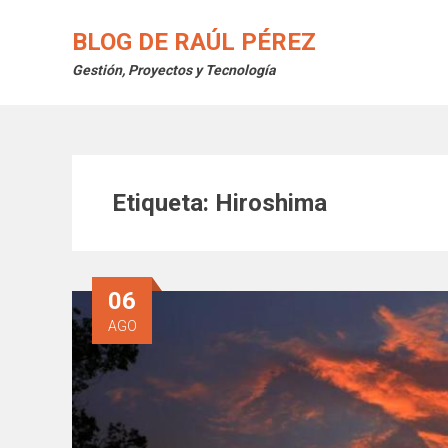
Saltar
al
BLOG DE RAÚL PÉREZ
contenido
Gestión, Proyectos y Tecnología
Etiqueta:
Hiroshima
06
AGO