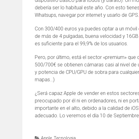
dispositivo básico para todos (y barato). Un mó
debería ser lo habitual este año. Con esto tienes
Whatsups, navegar por internet y usarlo de GPS
Con 300/400 euros ya puedes optar a un móvil
de más de 4 pulgadas, buena velocidad y 16GB 
es suficiente para el 99,9% de los usuarios.
Pero, por último, está el sector «premium» que q
500/700€ se obtienen cámaras casi al nivel de
y potencia de CPU/GPU de sobra para cualquier f
mapas…)
¿Será capaz Apple de vender en estos sectores?
preocupado por él ni en ordenadores, ni en portát
importante en el alto, debido a la calidad de iOS
adecuado. Lo veremos el día 10 de Septiembr
Apple
,
Tecnologia