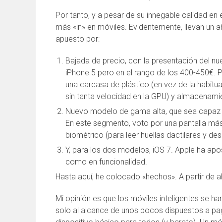
Por tanto, y a pesar de su innegable calidad en
más «in» en móviles. Evidentemente, llevan un añ
apuesto por:
Bajada de precio, con la presentación del nu
iPhone 5 pero en el rango de los 400-450€. 
una carcasa de plástico (en vez de la habitua
sin tanta velocidad en la GPU) y almacenamie
Nuevo modelo de gama alta, que sea capaz d
En este segmento, voto por una pantalla más 
biométrico (para leer huellas dactilares y d
Y, para los dos modelos, iOS 7. Apple ha ap
como en funcionalidad.
Hasta aquí, he colocado «hechos». A partir de a
Mi opinión es que los móviles inteligentes se 
solo al alcance de unos pocos dispuestos a pag