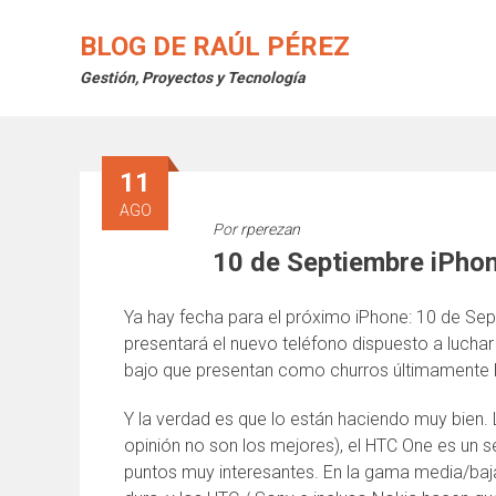
Saltar
al
BLOG DE RAÚL PÉREZ
contenido
Gestión, Proyectos y Tecnología
11
AGO
Por
rperezan
10 de Septiembre iPho
Ya hay fecha para el próximo iPhone: 10 de Se
presentará el nuevo teléfono dispuesto a lucha
bajo que presentan como churros últimamente 
Y la verdad es que lo están haciendo muy bien.
opinión no son los mejores), el HTC One es un s
puntos muy interesantes. En la gama media/ba