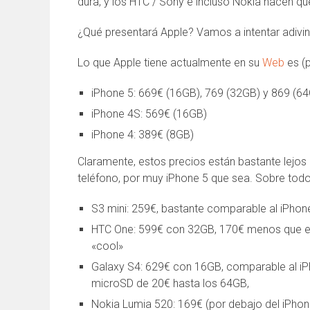
dura, y los HTC / Sony e incluso Nokia hacen q
¿Qué presentará Apple? Vamos a intentar adivi
Lo que Apple tiene actualmente en su
Web
es (p
iPhone 5: 669€ (16GB), 769 (32GB) y 869 (6
iPhone 4S: 569€ (16GB)
iPhone 4: 389€ (8GB)
Claramente, estos precios están bastante lejos 
teléfono, por muy iPhone 5 que sea. Sobre tod
S3 mini: 259€, bastante comparable al iPho
HTC One: 599€ con 32GB, 170€ menos que e
«cool»
Galaxy S4: 629€ con 16GB, comparable al iPh
microSD de 20€ hasta los 64GB,
Nokia Lumia 520: 169€ (por debajo del iPhon