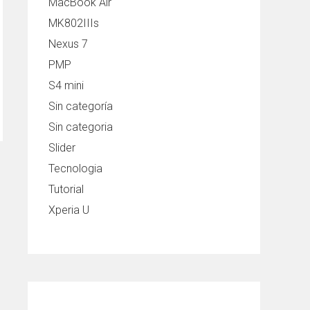
MacBook Air
MK802IIIs
Nexus 7
PMP
S4 mini
Sin categoría
Sin categoria
Slider
Tecnologia
Tutorial
Xperia U