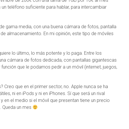
vil libre de 200€ con una tarifa de 1GB por 10€ al mes
 un teléfono suficiente para hablar, para intercambiar
.
 de gama media, con una buena cámara de fotos, pantalla
de almacenamiento. En mi opinión, este tipo de móviles
uiere lo último, lo más potente y lo paga. Entre los
 una cámara de fotos dedicada, con pantallas gigantescas
unción que le podamos pedir a un móvil (internet, juegos,
 Creo que en el primer sector, no. Apple nunca se ha
iles, ni en iPods y ni en iPhones. Sí que será un rival
 y en el medio si el móvil que presentan tiene un precio
e. Queda un mes