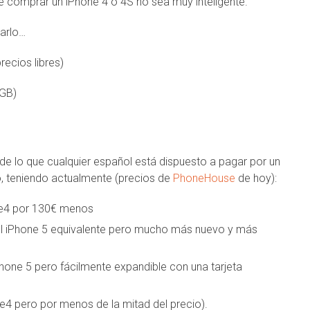
ue comprar un iPhone 4 o 4S no sea muy inteligente.
narlo…
recios libres)
4GB)
de lo que cualquier español está dispuesto a pagar por un
o, teniendo actualmente (precios de
PhoneHouse
de hoy):
ne4 por 130€ menos
l iPhone 5 equivalente pero mucho más nuevo y más
one 5 pero fácilmente expandible con una tarjeta
e4 pero por menos de la mitad del precio).