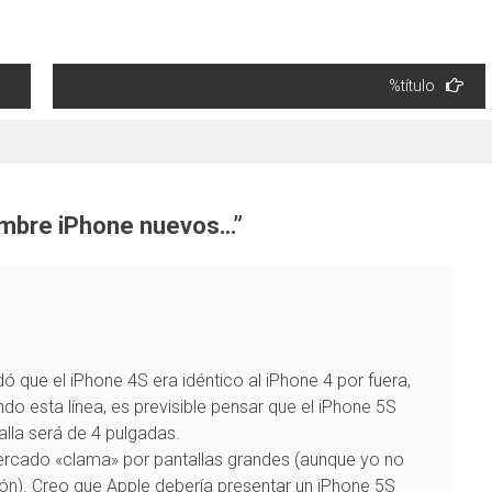
%título
embre iPhone nuevos…
”
 que el iPhone 4S era idéntico al iPhone 4 por fuera,
do esta línea, es previsible pensar que el iPhone 5S
talla será de 4 pulgadas.
mercado «clama» por pantallas grandes (aunque yo no
n). Creo que Apple debería presentar un iPhone 5S