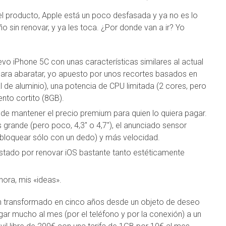
 el producto, Apple está un poco desfasada y ya no es lo
o sin renovar, y ya les toca. ¿Por donde van a ir? Yo
evo iPhone 5C con unas características similares al actual
Para abaratar, yo apuesto por unos recortes basados en
l de aluminio), una potencia de CPU limitada (2 cores, pero
nto cortito (8GB).
e mantener el precio premium para quien lo quiera pagar.
grande (pero poco, 4,3″ o 4,7″), el anunciado sensor
esbloquear sólo con un dedo) y más velocidad.
ostado por renovar iOS bastante tanto estéticamente
hora, mis «ideas».
han transformado en cinco años desde un objeto de deseo
ar mucho al mes (por el teléfono y por la conexión) a un