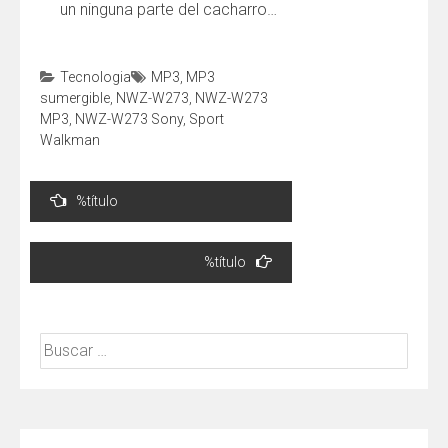
un ninguna parte del cacharro…
Tecnologia
MP3
,
MP3
sumergible
,
NWZ-W273
,
NWZ-W273
MP3
,
NWZ-W273 Sony
,
Sport
Walkman
Navegación
%título
de
entradas
%título
Buscar: