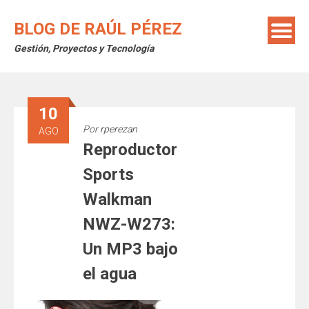
Saltar
al
BLOG DE RAÚL PÉREZ
contenido
Gestión, Proyectos y Tecnología
10
Por
rperezan
AGO
Reproductor
Sports
Walkman
NWZ-W273:
Un MP3 bajo
el agua