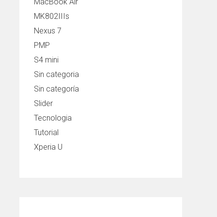
MacBook Air
MK802IIIs
Nexus 7
PMP
S4 mini
Sin categoria
Sin categoría
Slider
Tecnologia
Tutorial
Xperia U