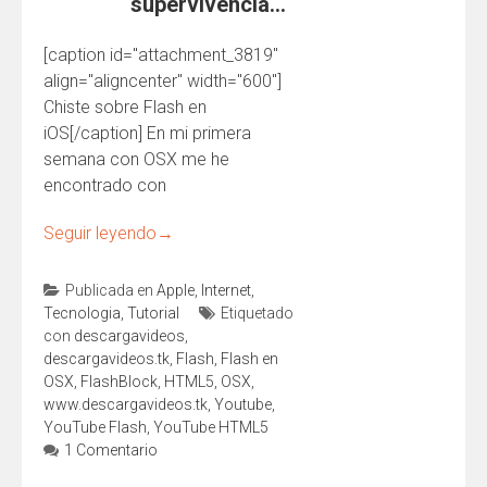
supervivencia…
[caption id="attachment_3819"
align="aligncenter" width="600"]
Chiste sobre Flash en
iOS[/caption] En mi primera
semana con OSX me he
encontrado con
Seguir leyendo
→
Publicada en
Apple
,
Internet
,
Tecnologia
,
Tutorial
Etiquetado
con
descargavideos
,
descargavideos.tk
,
Flash
,
Flash en
OSX
,
FlashBlock
,
HTML5
,
OSX
,
www.descargavideos.tk
,
Youtube
,
YouTube Flash
,
YouTube HTML5
1 Comentario