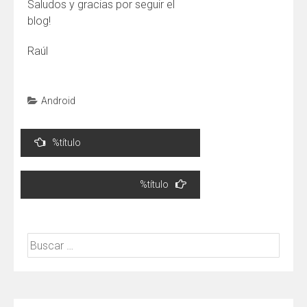
Saludos y gracias por seguir el
blog!
Raúl
Android
Navegación
%título
de
entradas
%título
Buscar: