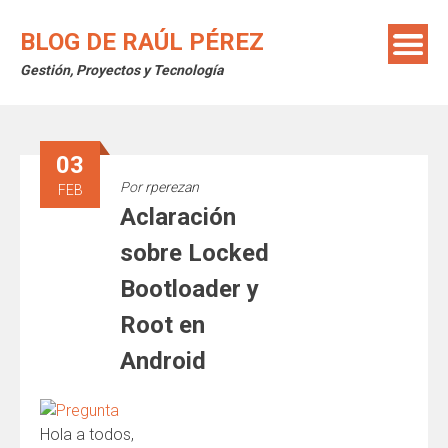
Saltar
al
BLOG DE RAÚL PÉREZ
contenido
Gestión, Proyectos y Tecnología
03
Por
rperezan
FEB
Aclaración
sobre Locked
Bootloader y
Root en
Android
Hola a todos,