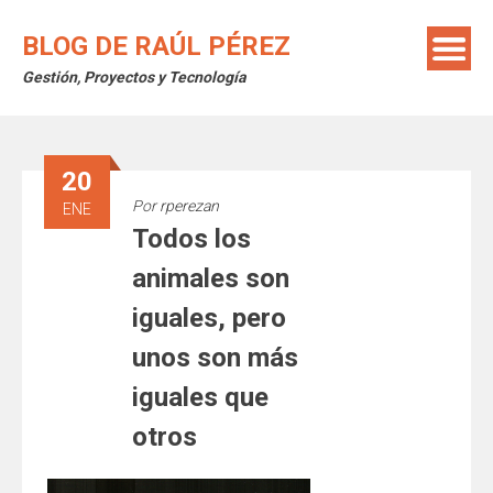
Saltar
al
BLOG DE RAÚL PÉREZ
contenido
Gestión, Proyectos y Tecnología
20
Por
rperezan
ENE
Todos los
animales son
iguales, pero
unos son más
iguales que
otros